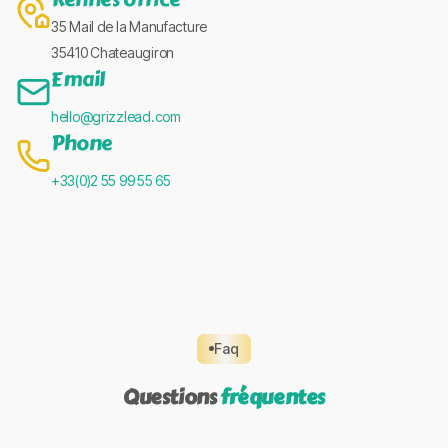
35 Mail de la Manufacture
35410 Chateaugiron
Email
hello@grizzlead.com
Phone
+33(0)2 55 99 55 65
Faq
Questions
fréquentes