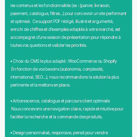
les contenus et les fonctionnalités (ex : (panier, livraison,
paiement, catalogue, filtres…) pour concevoir un site performant
et optimisé. Ce support PDF rédigé, illustré et argumenté,
enrichi de chiffres et d’exemples adaptés à votre marché, est
accompagné d’une session de présentation pour répondre à
toutes vos questions et valider les priorités.
• Choix du CMS le plus adapté : WooCommerce ou Shopify
En fonction de vos besoins (autonomie, complexité,
international, SEO…), nous recommandons la solution la plus
pertinente et la mettons en place.
• Arborescence, catalogue et parcours client optimisés
Nous concevons une navigation claire, rapide et intuitive pour
faciliter la recherche et la commande des produits.
• Design personnalisé, responsive, pensé pour vendre