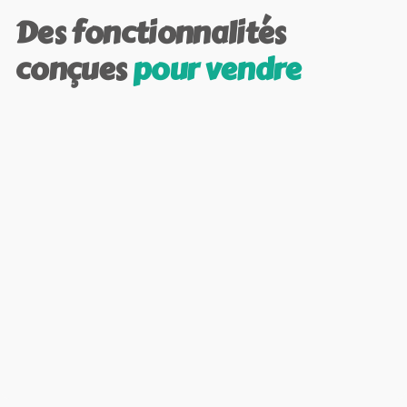
Des fonctionnalités
conçues
pour vendre
Produits
Catalogue produits
flexible
Ajoutez, gérez et organisez facilement vos
produits avec variantes, options, tarifs ou
stocks.