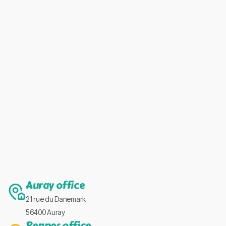
Auray office
21 rue du Danemark
56400 Auray
Rennes office