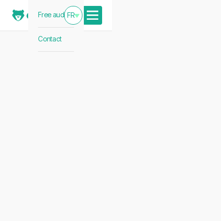
Free audit
FR
Contact
Vendez mieux,
en toute autonomie