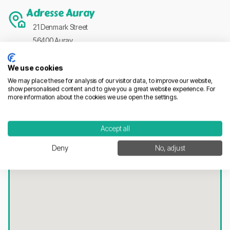
Adresse Auray
21 Denmark Street
56400 Auray
Adresse Rennes
35 Mail de la Manufacture
We use cookies
We may place these for analysis of our visitor data, to improve our website,
35410 Chateaugiron
show personalised content and to give you a great website experience. For
E-Mail
more information about the cookies we use open the settings.
hello@grizzlead.com
Accept all
Telefon
Deny
No, adjust
02 55 99 55 65